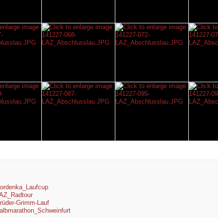
ordenka_Laufcup
AZ_Radtour
rüder-Grimm-Lauf
albmarathon_Schweinfurt