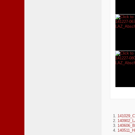
141029_C
140902_L
140606_B
140511_H